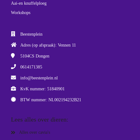
Aai-en knuffelploeg
Workshops
Beestenplein
Adres (op afspraak): Vennen 11
5104CS
Dongen
0614171385
info@beestenplein.nl
KvK nummer: 51840901
BTW nummer: NL002194232B21
Lees alles over dieren:
Alles over cavia's