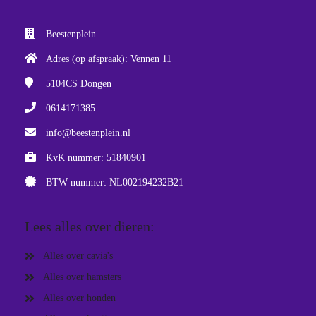
Beestenplein
Adres (op afspraak): Vennen 11
5104CS
Dongen
0614171385
info@beestenplein.nl
KvK nummer: 51840901
BTW nummer: NL002194232B21
Lees alles over dieren:
Alles over cavia's
Alles over hamsters
Alles over honden