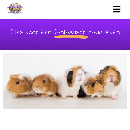
Alles voor een
fantastisch
cavia-leven