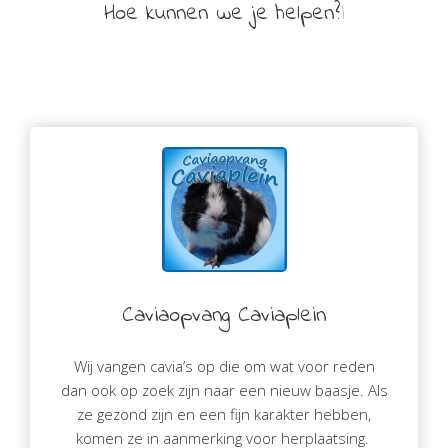
H
o
e
k
u
n
n
e
n
w
e
j
e
h
e
l
p
e
n
?
Caviaopvang Caviaplein
Wij vangen cavia’s op die om wat voor reden
dan ook op zoek zijn naar een nieuw baasje. Als
ze gezond zijn en een fijn karakter hebben,
komen ze in aanmerking voor herplaatsing.