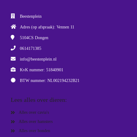
Beestenplein
Adres (op afspraak): Vennen 11
5104CS
Dongen
0614171385
info@beestenplein.nl
KvK nummer: 51840901
BTW nummer: NL002194232B21
Lees alles over dieren:
Alles over cavia's
Alles over hamsters
Alles over honden