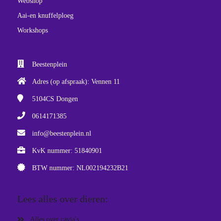
Webshop
Aai-en knuffelploeg
Workshops
Beestenplein
Adres (op afspraak): Vennen 11
5104CS
Dongen
0614171385
info@beestenplein.nl
KvK nummer: 51840901
BTW nummer: NL002194232B21
Lees alles over dieren:
Alles over cavia's