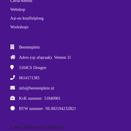
Cavia-wereld
Webshop
Aai-en knuffelploeg
Workshops
Beestenplein
Adres (op afspraak): Vennen 11
5104CS
Dongen
0614171385
info@beestenplein.nl
KvK nummer: 51840901
BTW nummer: NL002194232B21
Lees alles over dieren: