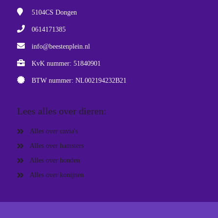
5104CS
Dongen
0614171385
info@beestenplein.nl
KvK nummer: 51840901
BTW nummer: NL002194232B21
Lees alles over dieren:
Alles over cavia's
Alles over hamsters
Alles over honden
Alles over konijnen