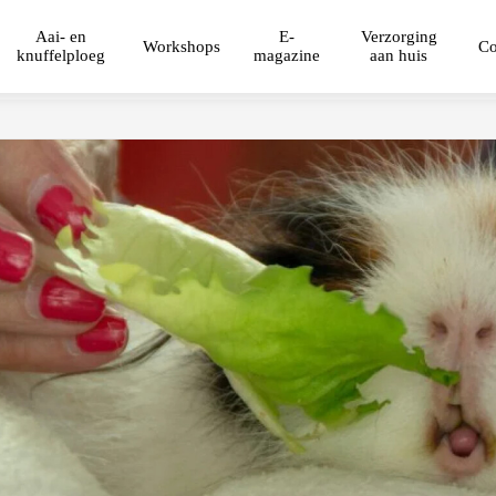
Aai- en
E-
Verzorging
Workshops
Co
knuffelploeg
magazine
aan huis