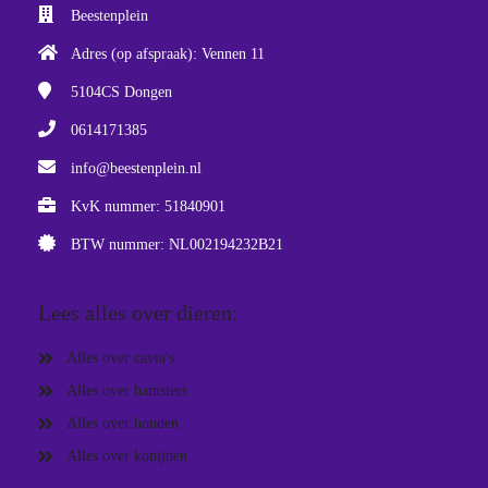
Beestenplein
Adres (op afspraak): Vennen 11
5104CS
Dongen
0614171385
info@beestenplein.nl
KvK nummer: 51840901
BTW nummer: NL002194232B21
Lees alles over dieren:
Alles over cavia's
Alles over hamsters
Alles over honden
Alles over konijnen