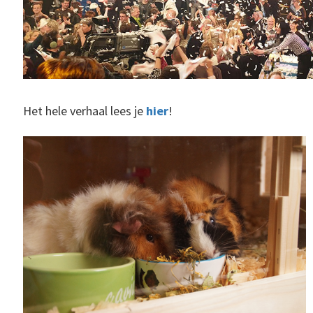
Het hele verhaal lees je
hier
!