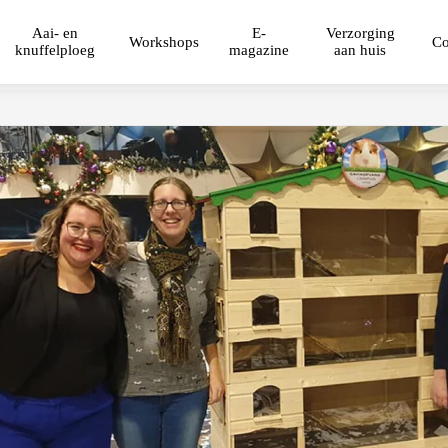
Aai- en
E-
Verzorging
Workshops
Co
knuffelploeg
magazine
aan huis