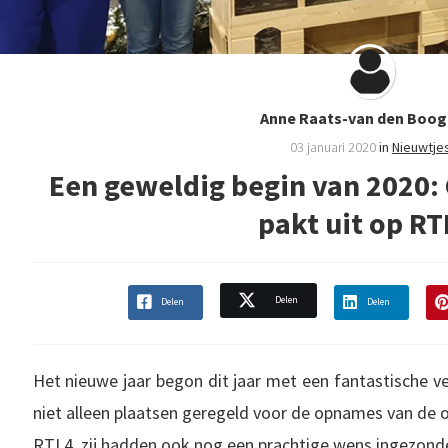
Anne Raats-van den Boog
03 januari 2020
in
Nieuwtje
Een geweldig begin van 2020: 
pakt uit op RT
Delen
Delen
Delen
Het nieuwe jaar begon dit jaar met een fantastische ve
niet alleen plaatsen geregeld voor de opnames van de o
RTL4, zij hadden ook nog een prachtige wens ingezonde