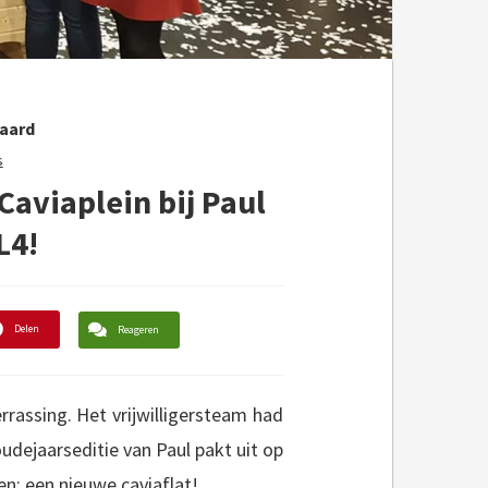
aard
s
Caviaplein bij Paul
L4!
Delen
Reageren
rrassing. Het vrijwilligersteam had
udejaarseditie van Paul pakt uit op
n: een nieuwe caviaflat!