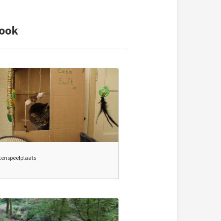
 ook
tenspeelplaats