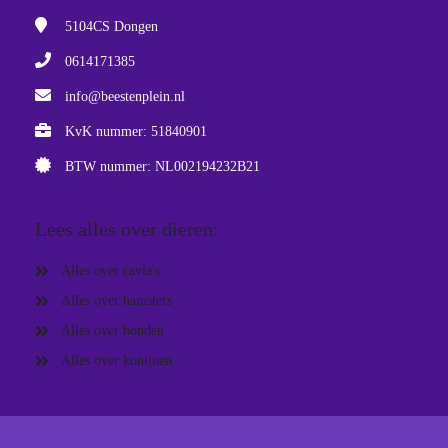
5104CS
Dongen
0614171385
info@beestenplein.nl
KvK nummer: 51840901
BTW nummer: NL002194232B21
Lees alles over dieren:
Alles over cavia's
Alles over hamsters
Alles over honden
Alles over konijnen