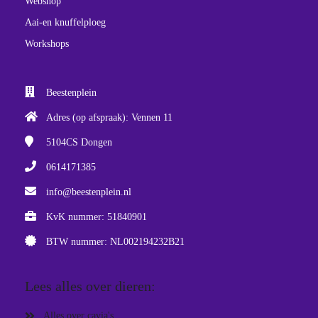
Webshop
Aai-en knuffelploeg
Workshops
Beestenplein
Adres (op afspraak): Vennen 11
5104CS
Dongen
0614171385
info@beestenplein.nl
KvK nummer: 51840901
BTW nummer: NL002194232B21
Lees alles over dieren:
Alles over cavia's