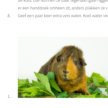
de kooi. Dan kunnen ze daar tegenaan gaan liggen a
er een handdoek omheen zit, anders plakken ze vast 
Geef een paar keer extra vers water. Koel water ver