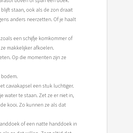
parasol boven of span een doek.
ijft staan, ook als de zon draait
gens anders neerzetten. Of je haalt
 zoals een schijfje komkommer of
n ze makkelijker afkoelen.
 eten. Op die momenten zijn ze
e bodem.
het caviakapsel een stuk luchtiger.
je water te staan. Zet ze er niet in,
 de kooi. Zo kunnen ze als dat
 handdoek of een natte handdoek in