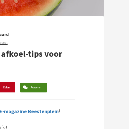
aard
dcast
 afkoel-tips voor
Delen
Reageren
E-magazine Beestenplein
!
ify!