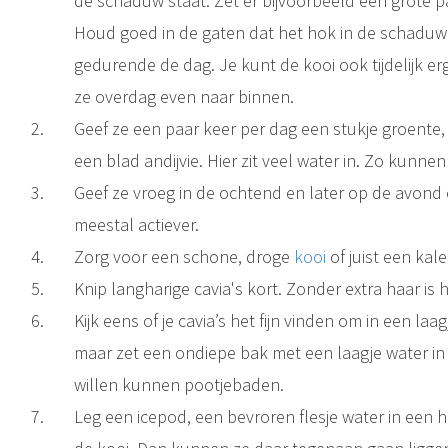
de schaduw staat. Zet er bijvoorbeeld een grote 
Houd goed in de gaten dat het hok in de schaduw bl
gedurende de dag. Je kunt de kooi ook tijdelijk er
ze overdag even naar binnen.
Geef ze een paar keer per dag een stukje groente,
een blad andijvie. Hier zit veel water in. Zo kunne
Geef ze vroeg in de ochtend en later op de avond
meestal actiever.
Zorg voor een schone, droge
kooi
of juist een kal
Knip langharige cavia's kort. Zonder extra haar is 
Kijk eens of je cavia’s het fijn vinden om in een laag
maar zet een ondiepe bak met een laagje water in
willen kunnen pootjebaden.
Leg een icepod, een bevroren flesje water in een