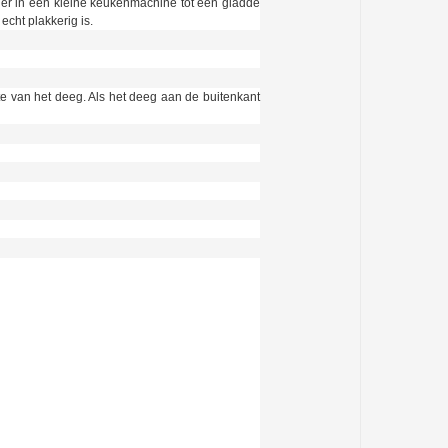
der in een kleine keukenmachine tot een gladde
cht plakkerig is.
te van het deeg. Als het deeg aan de buitenkant