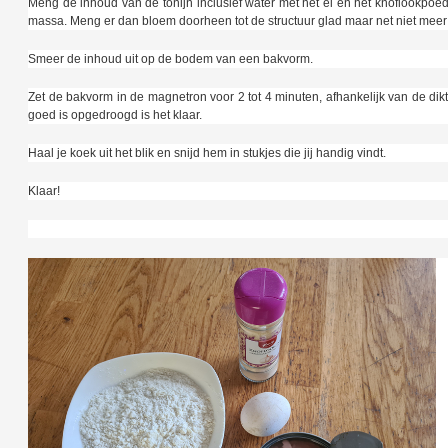
Meng de inhoud van de tonijn inclusief water met het ei en het knoflookpoe
massa. Meng er dan bloem doorheen tot de structuur glad maar net niet meer e
Smeer de inhoud uit op de bodem van een bakvorm.
Zet de bakvorm in de magnetron voor 2 tot 4 minuten, afhankelijk van de dik
goed is opgedroogd is het klaar.
Haal je koek uit het blik en snijd hem in stukjes die jij handig vindt.
Klaar!