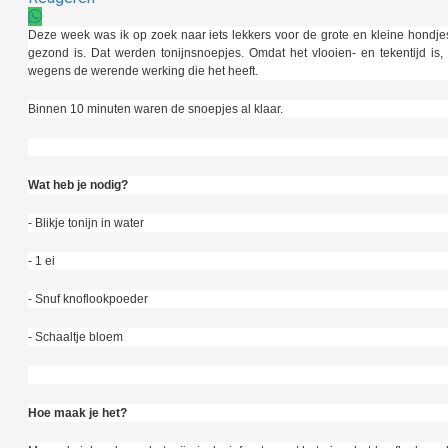
Deze week was ik op zoek naar iets lekkers voor de grote en kleine hondjes 
gezond is. Dat werden tonijnsnoepjes. Omdat het vlooien- en tekentijd is
wegens de werende werking die het heeft.
Binnen 10 minuten waren de snoepjes al klaar.
Wat heb je nodig?
- Blikje tonijn in water
- 1 ei
- Snuf knoflookpoeder
- Schaaltje bloem
Hoe maak je het?