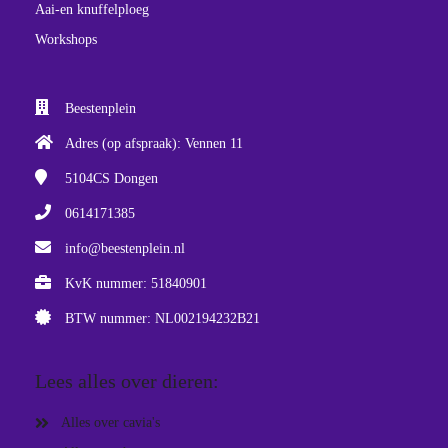
Aai-en knuffelploeg
Workshops
Beestenplein
Adres (op afspraak): Vennen 11
5104CS
Dongen
0614171385
info@beestenplein.nl
KvK nummer: 51840901
BTW nummer: NL002194232B21
Lees alles over dieren:
Alles over cavia's