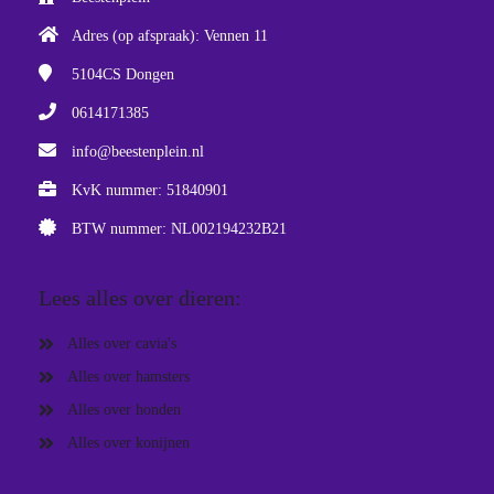
Adres (op afspraak): Vennen 11
5104CS
Dongen
0614171385
info@beestenplein.nl
KvK nummer: 51840901
BTW nummer: NL002194232B21
Lees alles over dieren:
Alles over cavia's
Alles over hamsters
Alles over honden
Alles over konijnen