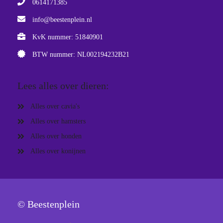
0614171385
info@beestenplein.nl
KvK nummer: 51840901
BTW nummer: NL002194232B21
Lees alles over dieren:
Alles over cavia's
Alles over hamsters
Alles over honden
Alles over konijnen
© Beestenplein