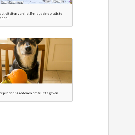
activiteiten van het E-magazine gratis te
aden!
or je hond? 4 redenen om fruit te geven