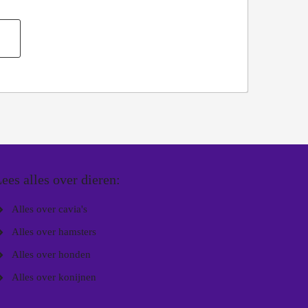
ees alles over dieren:
Alles over cavia's
Alles over hamsters
Alles over honden
Alles over konijnen