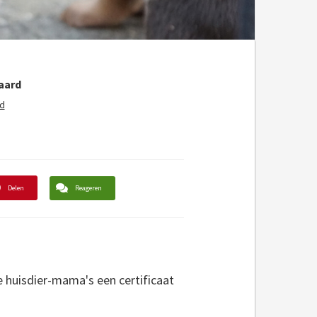
aard
d
Delen
Reageren
te huisdier-mama's een certificaat