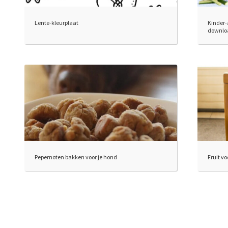
Lente-kleurplaat
Kinder-
downlo
Pepernoten bakken voor je hond
Fruit vo