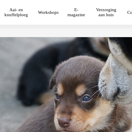
Aai- en
E-
Verzorging
Workshops
Co
knuffelploeg
magazine
aan huis