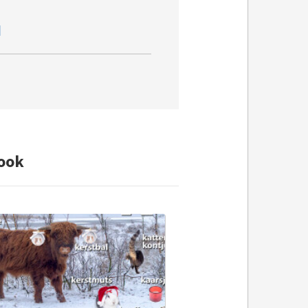
d
ook