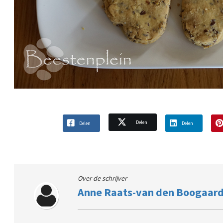
Delen
Delen
Delen
Over de schrijver
Anne Raats-van den Boogaar