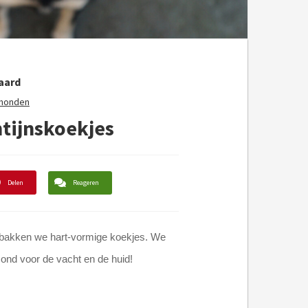
aard
 honden
ntijnskoekjes
Delen
Reageren
s bakken we hart-vormige koekjes. We
ond voor de vacht en de huid!