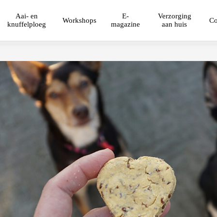
Aai- en
E-
Verzorging
Workshops
Co
knuffelploeg
magazine
aan huis