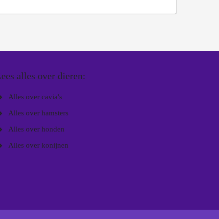
ees alles over dieren:
Alles over cavia's
Alles over hamsters
Alles over honden
Alles over konijnen