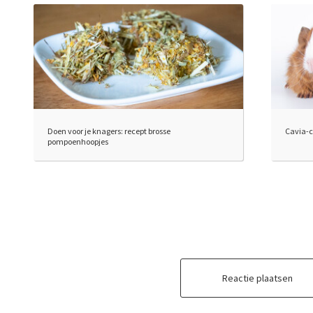
Doen voor je knagers: recept brosse
Cavia-c
pompoenhoopjes
Reactie plaatsen